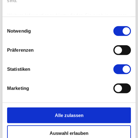
sind.
für Sport- und
Weitere Informationen hierzu finden Sie auch in unserer
Schützenvereine
Datenschutzerklärung
.
Einwilligungsauswahl
Notwendig
Präferenzen
Statistiken
Marketing
Alle zulassen
Auswahl erlauben