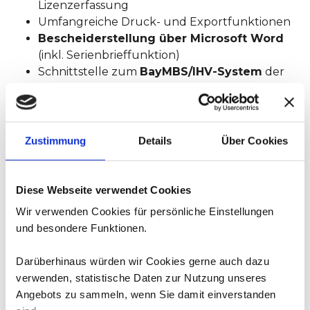
Lizenzerfassung
Umfangreiche Druck- und Exportfunktionen
Bescheiderstellung über Microsoft Word
(inkl. Serienbrieffunktion)
Schnittstelle zum
BayMBS/IHV-System
der
Staatsoberkasse Bayern
Integriertes DTA-Modul für SEPA Zahlungen
API-Anbindung
zum digitalen
Vereinsantrag
mit direkter Datenübernahme
Zustimmung
Details
Über Cookies
Diese Webseite verwendet Cookies
Wir verwenden Cookies für persönliche Einstellungen
Zum Bestellshop
und besondere Funktionen.
Darüberhinaus würden wir Cookies gerne auch dazu
verwenden, statistische Daten zur Nutzung unseres
Digitaler Onlineantrag
Angebots zu sammeln, wenn Sie damit einverstanden